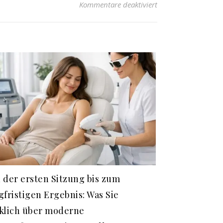
für Sprudelwasser m
Kommentare deaktiviert
 der ersten Sitzung bis zum
gfristigen Ergebnis: Was Sie
klich über moderne